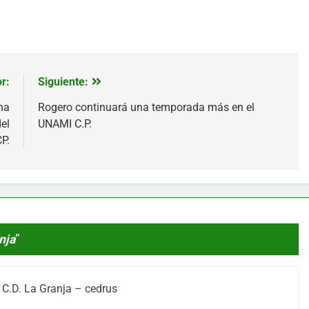
r:
Siguiente:
na
Rogero continuará una temporada más en el
el
UNAMI C.P.
P.
nja
”
 C.D. La Granja – cedrus