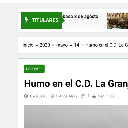
s de Eresma: sábado 8 de agosto
Monte Nevad
TITULARES
23 Horas Atrás
Inicio
2020
mayo
14
Humo en el C.D. La G
DEPORTES
Humo en el C.D. La Gran
1
Cedrus16
6 Años Atrás
6 Minutos