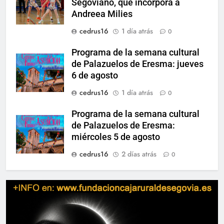
Segoviano, que incorpora a
Andreea Milies
cedrus16
1 día atrás
0
Programa de la semana cultural
de Palazuelos de Eresma: jueves
6 de agosto
cedrus16
1 día atrás
0
Programa de la semana cultural
de Palazuelos de Eresma:
miércoles 5 de agosto
cedrus16
2 días atrás
0