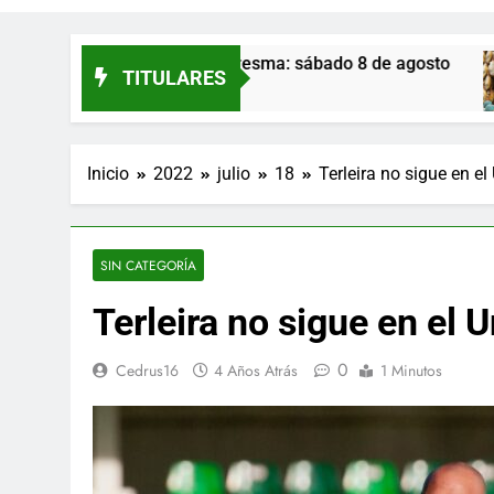
de Palazuelos de Eresma: sábado 8 de agosto
TITULARES
Inicio
2022
julio
18
Terleira no sigue en e
SIN CATEGORÍA
Terleira no sigue en el 
0
Cedrus16
4 Años Atrás
1 Minutos