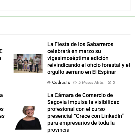
La Fiesta de los Gabarreros
JE
celebrará en marzo su
a
vigesimoséptima edición
reivindicando el oficio forestal y el
orgullo serrano en El Espinar
Cedrus16
5 Meses Atrás
0
ia
La Cámara de Comercio de
Segovia impulsa la visibilidad
os
profesional con el curso
es
presencial “Crece con LinkedIn”
para empresarios de toda la
provincia