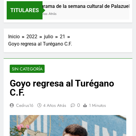
Programa de la semana cultural de Palazuelos d
TITULARES
11 Horas Atrás
Inicio
2022
julio
21
Goyo regresa al Turégano C.F.
SIN CATEGORÍA
Goyo regresa al Turégano
C.F.
0
Cedrus16
4 Años Atrás
1 Minutos