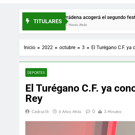
Prádena acogerá el segundo festival ‘Entre T
TITULARES
21 Horas Atrás
Inicio
2022
octubre
3
El Turégano C.F. ya 
DEPORTES
El Turégano C.F. ya cono
Rey
0
Cedrus16
4 Años Atrás
3 Minutos