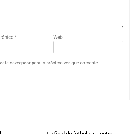
trónico
*
Web
 este navegador para la próxima vez que comente.
l
La final de fútbol sala entre