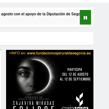
 el apoyo de la Diputación de Segovia
La Junt
23 Horas A