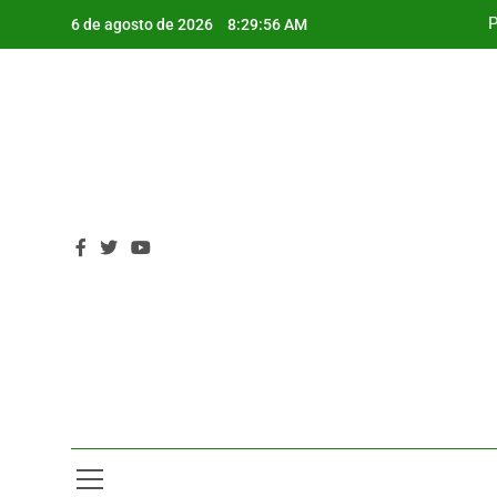
Saltar
P
6 de agosto de 2026
8:29:57 AM
al
contenido
P