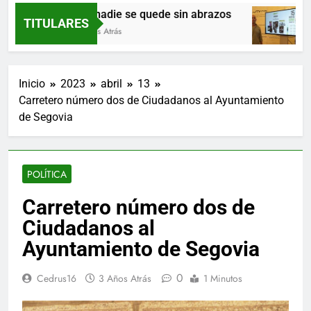
Que nadie se quede sin abrazos
P
TITULARES
9 Horas Atrás
1
Inicio
2023
abril
13
Carretero número dos de Ciudadanos al Ayuntamiento
de Segovia
POLÍTICA
Carretero número dos de
Ciudadanos al
Ayuntamiento de Segovia
0
Cedrus16
3 Años Atrás
1 Minutos