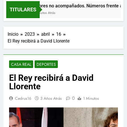
Menores no acompañados. Números frente al rui
TITULARES
52 Minutos Atrás
Inicio
2023
abril
16
El Rey recibirá a David Llorente
CASA REAL
DEPORTES
El Rey recibirá a David
Llorente
0
Cedrus16
3 Años Atrás
1 Minutos