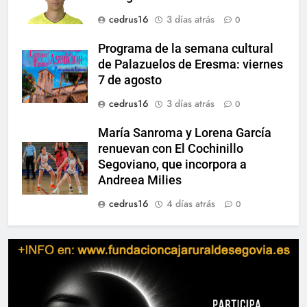
cedrus16
3 días atrás
0
Programa de la semana cultural
de Palazuelos de Eresma: viernes
7 de agosto
cedrus16
3 días atrás
0
María Sanroma y Lorena García
renuevan con El Cochinillo
Segoviano, que incorpora a
Andreea Milies
cedrus16
4 días atrás
0