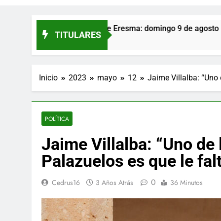
 Palazuelos de Eresma: domingo 9 de agosto
P
TITULARES
1
Inicio
2023
mayo
12
Jaime Villalba: “Uno 
POLÍTICA
Jaime Villalba: “Uno de
Palazuelos es que le fal
0
Cedrus16
3 Años Atrás
36 Minutos