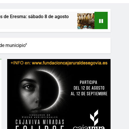
ado 8 de agosto
Monte Nevado gana el Premio
2 Días Atrás
 de municipio”