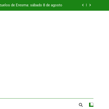
azuelos de Eresma: sábado 8 de agosto
e España a los mejores jamones 2026
y fiestas locales por todo el territorio
uelos de Eresma: domingo 9 de agosto
azuelos de Eresma: sábado 8 de agosto
e España a los mejores jamones 2026
y fiestas locales por todo el territorio