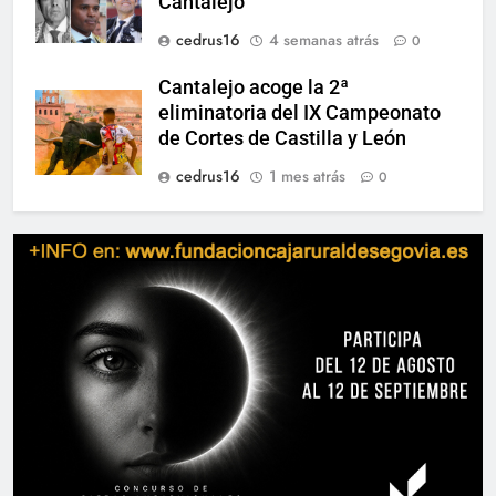
Cantalejo
cedrus16
4 semanas atrás
0
Cantalejo acoge la 2ª
eliminatoria del IX Campeonato
de Cortes de Castilla y León
cedrus16
1 mes atrás
0