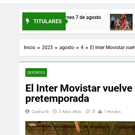
s de Eresma: viernes 7 de agosto
María Sanro
TITULARES
14 Horas Atrás
Inicio
2023
agosto
4
El Inter Movistar vue
DEPORTES
El Inter Movistar vuelve
pretemporada
0
Cedrus16
3 Años Atrás
1 Minutos