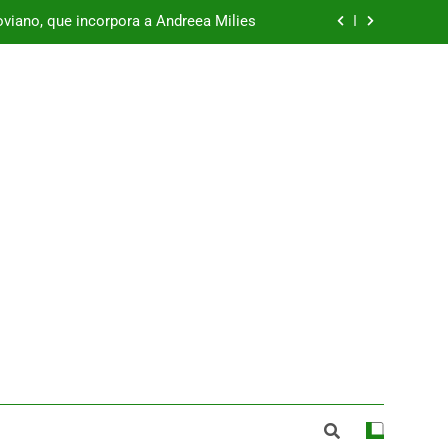
viano, que incorpora a Andreea Milies
azuelos de Eresma: jueves 6 de agosto
Que nadie se quede sin abrazos
zuelos de Eresma: viernes 7 de agosto
viano, que incorpora a Andreea Milies
azuelos de Eresma: jueves 6 de agosto
Que nadie se quede sin abrazos