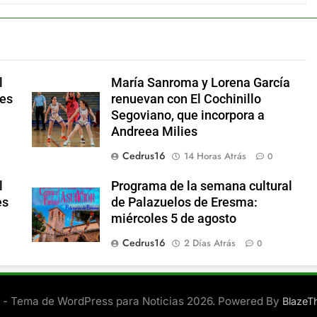
l
María Sanroma y Lorena García
nes
renuevan con El Cochinillo
Segoviano, que incorpora a
Andreea Milies
Cedrus16
14 Horas Atrás
0
l
Programa de la semana cultural
es
de Palazuelos de Eresma:
miércoles 5 de agosto
Cedrus16
2 Días Atrás
0
- Tema de WordPress para Noticias 2026. Powered By
Blaze