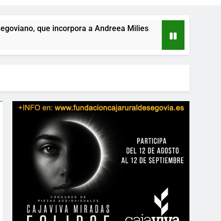
 incorpora a Andreea Milies
Programa de la s
22 Horas Atrás