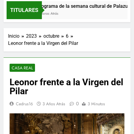
Programa de la semana cultural de Palazuelos 
TITULARES
4 Horas Atrás
Inicio
2023
octubre
6
Leonor frente a la Virgen del Pilar
CASA REAL
Leonor frente a la Virgen del
Pilar
0
Cedrus16
3 Años Atrás
3 Minutos