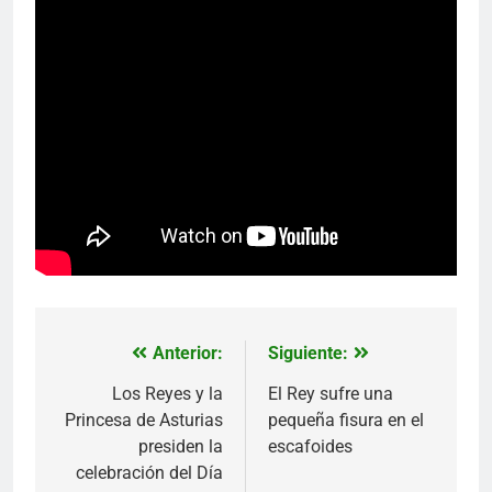
Anterior:
Siguiente:
Navegación
de
Los Reyes y la
El Rey sufre una
Princesa de Asturias
pequeña fisura en el
entradas
presiden la
escafoides
celebración del Día