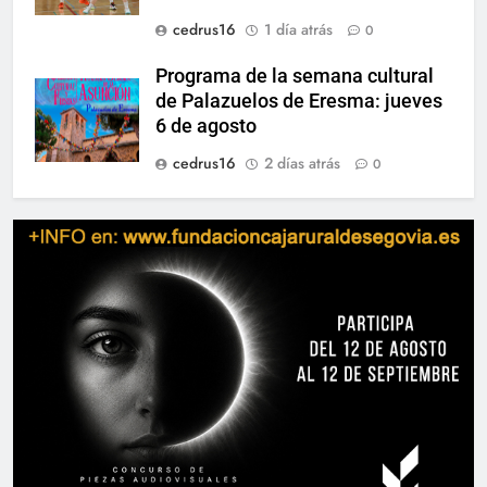
cedrus16
1 día atrás
0
Programa de la semana cultural
de Palazuelos de Eresma: jueves
6 de agosto
cedrus16
2 días atrás
0