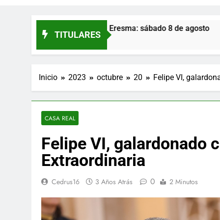
de Palazuelos de Eresma: sábado 8 de agosto
TITULARES
Inicio
2023
octubre
20
Felipe VI, galardon
CASA REAL
Felipe VI, galardonado 
Extraordinaria
0
Cedrus16
3 Años Atrás
2 Minutos