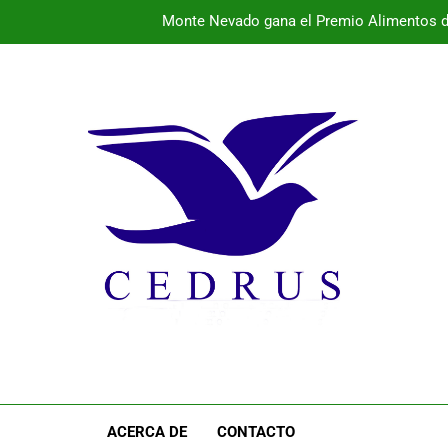
Monte Nevado gana el Premio Alimentos d
La provincia vibra este fin de semana con conciertos 
El 
Programa de la semana cultural de Pal
Monte Nevado gana el Premio Alimentos d
La provincia vibra este fin de semana con conciertos 
El 
ACERCA DE
CONTACTO