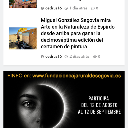
cedrus16
1 día atrás
0
Miguel González Segovia mira
Arte en la Naturaleza de Espirdo
desde arriba para ganar la
decimoséptima edición del
certamen de pintura
cedrus16
2 días atrás
0