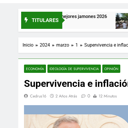
España a los mejores jamones 2026
La provin
TITULARES
4 Horas Atr
Inicio
2024
marzo
1
Supervivencia e infla
ECONOMÍA
IDEOLOGÍA DE SUPERVIVENCIA
OPINIÓN
Supervivencia e inflaci
0
Cedrus16
2 Años Atrás
12 Minutos