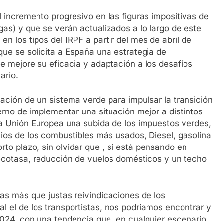
l incremento progresivo en las figuras impositivas de
gas) y que se verán actualizados a lo largo de este
 en los tipos del IRPF a partir del mes de abril de
ue se solicita a España una estrategia de
ue mejore su eficacia y adaptación a los desafíos
ario.
ntación de un sistema verde para impulsar la transición
erno de implementar una situación mejor a distintos
 la Unión Europea una subida de los impuestos verdes,
ios de los combustibles más usados, Diesel, gasolina
rto plazo, sin olvidar que , si está pensando en
ecotasa, reducción de vuelos domésticos y un techo
las más que justas reivindicaciones de los
al el de los transportistas, nos podríamos encontrar y
 2024, con una tendencia que, en cualquier escenario,