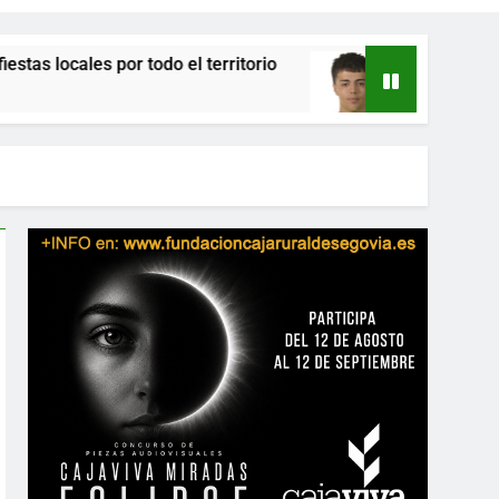
r todo el territorio
El Betis ficha al portero A
4 Horas Atrás