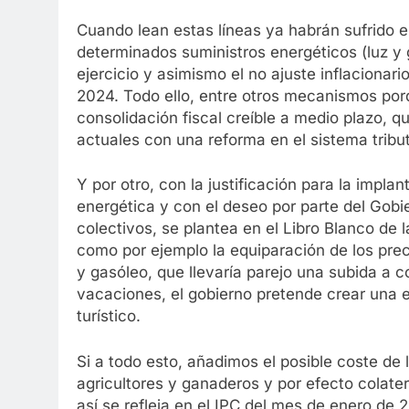
Cuando lean estas líneas ya habrán sufrido e
determinados suministros energéticos (luz y 
ejercicio y asimismo el no ajuste inflacionario
2024. Todo ello, entre otros mecanismos porq
consolidación fiscal creíble a medio plazo, q
actuales con una reforma en el sistema tribut
Y por otro, con la justificación para la impla
energética y con el deseo por parte del Gobi
colectivos, se plantea en el Libro Blanco de
como por ejemplo la equiparación de los prec
y gasóleo, que llevaría parejo una subida a co
vacaciones, el gobierno pretende crear una 
turístico.
Si a todo esto, añadimos el posible coste de 
agricultores y ganaderos y por efecto colater
así se refleja en el IPC del mes de enero de