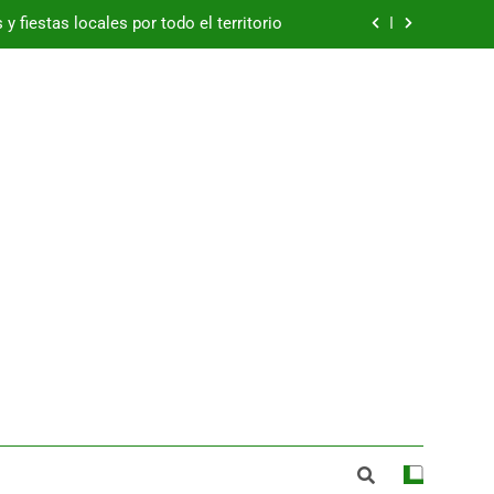
y fiestas locales por todo el territorio
Betis ficha al portero Alejandro Postigo
zuelos de Eresma: viernes 7 de agosto
e España a los mejores jamones 2026
y fiestas locales por todo el territorio
Betis ficha al portero Alejandro Postigo
zuelos de Eresma: viernes 7 de agosto