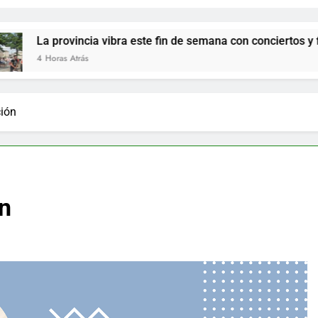
cia vibra este fin de semana con conciertos y fiestas locales po
ás
ción
ón