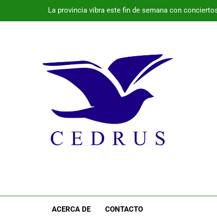
La provincia vibra este fin de semana con conciertos 
El 
Programa de la semana cultural de Pala
Monte Nevado gana el Premio Alimentos d
La provincia vibra este fin de semana con conciertos 
El 
Programa de la semana cultural de Pala
ACERCA DE
CONTACTO