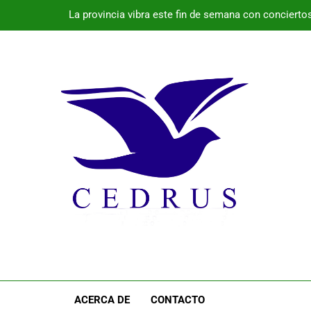
La provincia vibra este fin de semana con conciertos 
El 
Programa de la semana cultural de Pala
Monte Nevado gana el Premio Alimentos d
La provincia vibra este fin de semana con conciertos 
El 
Programa de la semana cultural de Pala
ACERCA DE
CONTACTO