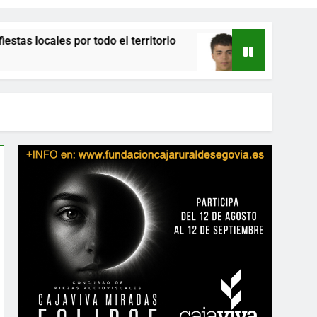
r todo el territorio
El Betis ficha al portero A
51 Minutos Atrás