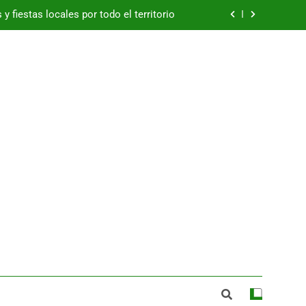
y fiestas locales por todo el territorio
Betis ficha al portero Alejandro Postigo
zuelos de Eresma: viernes 7 de agosto
e España a los mejores jamones 2026
y fiestas locales por todo el territorio
Betis ficha al portero Alejandro Postigo
zuelos de Eresma: viernes 7 de agosto