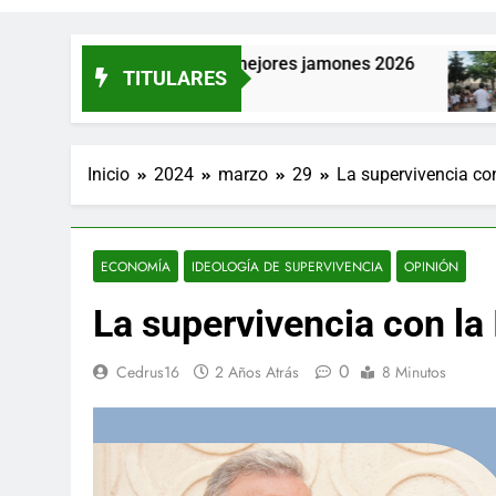
España a los mejores jamones 2026
La provin
TITULARES
50 Minutos 
Inicio
2024
marzo
29
La supervivencia con 
ECONOMÍA
IDEOLOGÍA DE SUPERVIVENCIA
OPINIÓN
La supervivencia con la I
0
Cedrus16
2 Años Atrás
8 Minutos