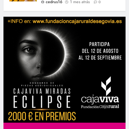
cedrus16
1 mes atrás
0