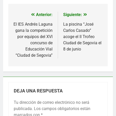
Anterior:
Siguiente:
Navegación
de
El IES Andrés Laguna
La piscina “José
gana la competición
Carlos Casado”
entradas
por equipos del XVI
acoge el II Trofeo
concurso de
Ciudad de Segovia el
Educación Vial
8 de junio
“Ciudad de Segovia”
DEJA UNA RESPUESTA
Tu dirección de correo electrónico no será
publicada.
Los campos obligatorios están
marcados con
*