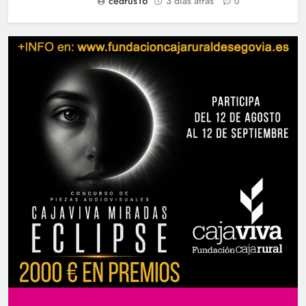
cedrus16
3 días atrás
0