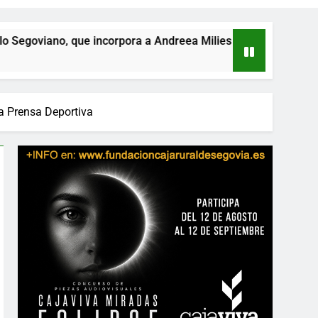
que incorpora a Andreea Milies
Programa de l
1 Día Atrás
la Prensa Deportiva