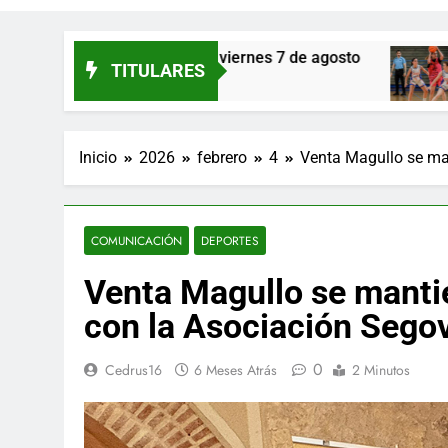
elos de Eresma: viernes 7 de agosto
María Sa
TITULARES
20 Horas At
Inicio
2026
febrero
4
Venta Magullo se man
COMUNICACIÓN
DEPORTES
Venta Magullo se mantie
con la Asociación Segov
0
Cedrus16
6 Meses Atrás
2 Minutos