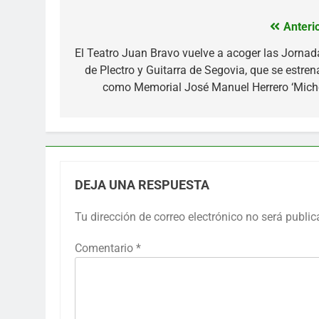
Anterio
Navegación
de
El Teatro Juan Bravo vuelve a acoger las Jornad
de Plectro y Guitarra de Segovia, que se estren
entradas
como Memorial José Manuel Herrero ‘Miche
DEJA UNA RESPUESTA
Tu dirección de correo electrónico no será public
Comentario
*