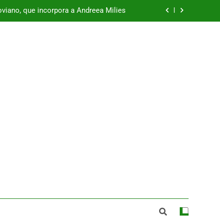
viano, que incorpora a Andreea Milies
azuelos de Eresma: jueves 6 de agosto
Que nadie se quede sin abrazos
zuelos de Eresma: viernes 7 de agosto
viano, que incorpora a Andreea Milies
azuelos de Eresma: jueves 6 de agosto
Que nadie se quede sin abrazos