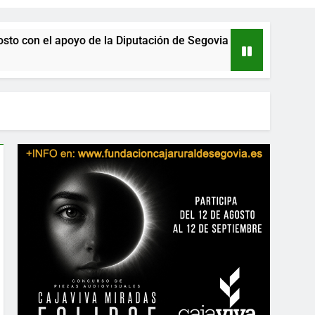
 apoyo de la Diputación de Segovia
La Junta i
15 Horas Atrá