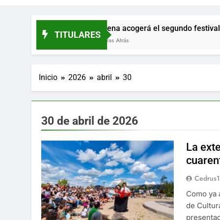
Prádena acogerá el segundo festival ‘Entre Tecl
TITULARES
13 Horas Atrás
Inicio
2026
abril
30
30 de abril de 2026
La exte
cuarent
Cedrus
Como ya a
de Cultur
presentac