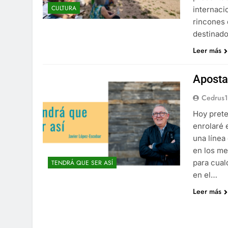
CULTURA
internacio
rincones d
destinad
Leer más
Apostas
Cedrus
Hoy prete
enrolaré 
una línea
en los me
para cual
TENDRÁ QUE SER ASÍ
en el…
Leer más