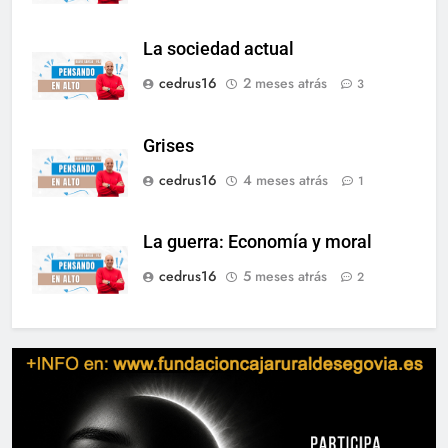
La sociedad actual
cedrus16
2 meses atrás
3
Grises
cedrus16
4 meses atrás
1
La guerra: Economía y moral
cedrus16
5 meses atrás
2