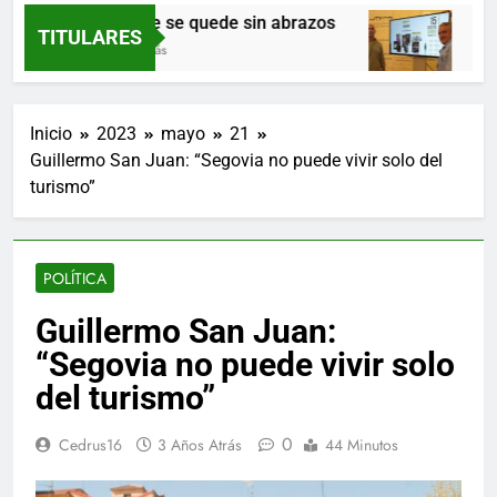
Que nadie se quede sin abrazos
Prádena 
TITULARES
17 Horas Atrás
22 Horas At
Inicio
2023
mayo
21
Guillermo San Juan: “Segovia no puede vivir solo del
turismo”
POLÍTICA
Guillermo San Juan:
“Segovia no puede vivir solo
del turismo”
0
Cedrus16
3 Años Atrás
44 Minutos