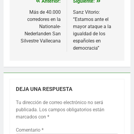
Anterior:
Siguiente:
Navegación
de
Más de 40.000
Sanz Vitorio:
corredores en la
“Estamos ante el
entradas
Nationale-
mayor ataque a la
Nederlanden San
igualdad de los
Silvestre Vallecana
españoles en
democracia”
DEJA UNA RESPUESTA
Tu dirección de correo electrónico no será
publicada.
Los campos obligatorios están
marcados con
*
Comentario
*