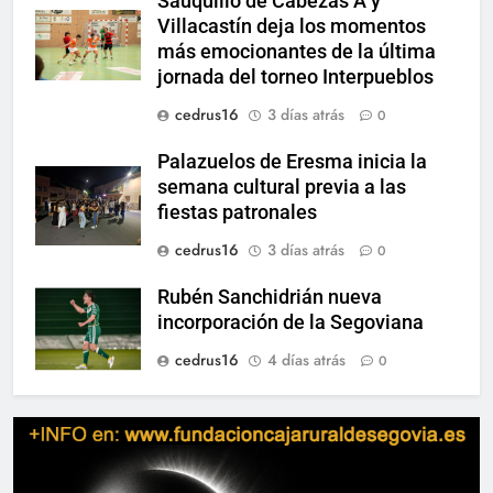
Sauquillo de Cabezas A y
Villacastín deja los momentos
más emocionantes de la última
jornada del torneo Interpueblos
cedrus16
3 días atrás
0
Palazuelos de Eresma inicia la
semana cultural previa a las
fiestas patronales
cedrus16
3 días atrás
0
Rubén Sanchidrián nueva
incorporación de la Segoviana
cedrus16
4 días atrás
0