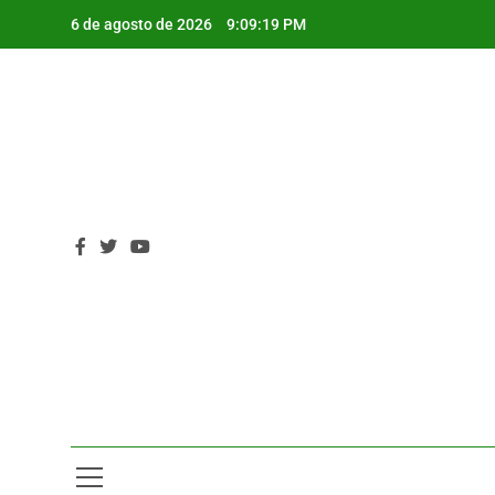
Saltar
6 de agosto de 2026
9:09:21 PM
al
contenido
P
P