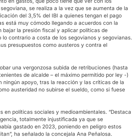
nto en gastos, que poco tiene que ver con los
 segoviana, se realiza a la vez que se aumenta de la
ficación del 3,5% del IBI a quienes tengan el pago
rías está muy cómodo llegando a acuerdos con la
ajar la presión fiscal y aplicar políticas de
 lo contrario a costa de los segovianos y segovianas.
us presupuestos como austeros y contra el
robar una vergonzosa subida de retribuciones (hasta
 tenientes de alcalde – el máximo permitido por ley -)
ningún apoyo, tras la reacción y las críticas de la
mo austeridad no subirse el sueldo, como si fuese
 en políticas sociales y medioambientales. “Destaca
gencia, totalmente injustificada ya que se
abía gastado en 2023, poniendo en peligro estos
itan”, ha señalado la concejala Ana Peñalosa.