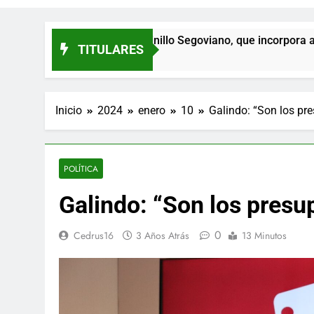
on El Cochinillo Segoviano, que incorpora a Andreea Milies
TITULARES
Inicio
2024
enero
10
Galindo: “Son los pr
POLÍTICA
Galindo: “Son los presu
0
Cedrus16
3 Años Atrás
13 Minutos