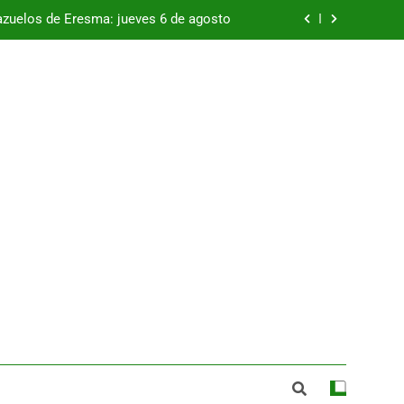
azuelos de Eresma: jueves 6 de agosto
Que nadie se quede sin abrazos
se va a desarrollar el 15 de agosto con
el apoyo de la Diputación de Segovia
viano, que incorpora a Andreea Milies
azuelos de Eresma: jueves 6 de agosto
Que nadie se quede sin abrazos
se va a desarrollar el 15 de agosto con
el apoyo de la Diputación de Segovia