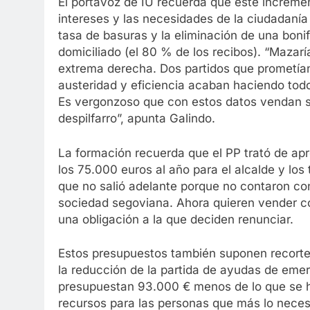
El portavoz de IU recuerda que este increme
intereses y las necesidades de la ciudadanía
tasa de basuras y la eliminación de una boni
domiciliado (el 80 % de los recibos). “Maza
extrema derecha. Dos partidos que prometían b
austeridad y eficiencia acaban haciendo todo
Es vergonzoso que con estos datos vendan s
despilfarro”, apunta Galindo.
La formación recuerda que el PP trató de ap
los 75.000 euros al año para el alcalde y los
que no salió adelante porque no contaron con 
sociedad segoviana. Ahora quieren vender co
una obligación a la que deciden renunciar.
Estos presupuestos también suponen recortes
la reducción de la partida de ayudas de emer
presupuestan 93.000 € menos de lo que se h
recursos para las personas que más lo neces