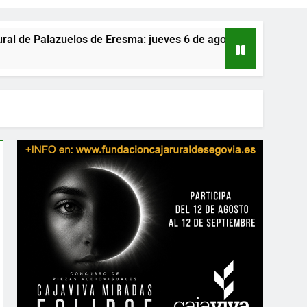
 de Eresma: jueves 6 de agosto
Que nadie se 
1 Día Atrás