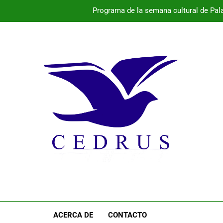
Programa de la semana cultural de Pal
rádena acogerá el segundo festival ‘Entre Teclas y Montañas’, que 
María Sanroma y Lorena García renuevan con El Cochinillo Sego
Programa de la semana cultural de Pal
rádena acogerá el segundo festival ‘Entre Teclas y Montañas’, que 
ACERCA DE
CONTACTO