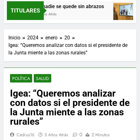
Que nadie se quede sin abrazos
P
TITULARES
15 Horas Atrás
2
Inicio
2024
enero
20
Igea: “Queremos analizar con datos si el presidente de
la Junta miente a las zonas rurales”
POLÍTICA
SALUD
Igea: “Queremos analizar
con datos si el presidente de
la Junta miente a las zonas
rurales”
0
Cedrus16
3 Años Atrás
2 Minutos