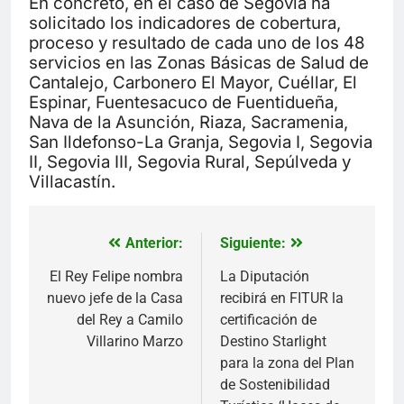
En concreto, en el caso de Segovia ha
solicitado los indicadores de cobertura,
proceso y resultado de cada uno de los 48
servicios en las Zonas Básicas de Salud de
Cantalejo, Carbonero El Mayor, Cuéllar, El
Espinar, Fuentesacuco de Fuentidueña,
Nava de la Asunción, Riaza, Sacramenia,
San Ildefonso-La Granja, Segovia I, Segovia
II, Segovia III, Segovia Rural, Sepúlveda y
Villacastín.
Anterior:
Siguiente:
Navegación
de
El Rey Felipe nombra
La Diputación
nuevo jefe de la Casa
recibirá en FITUR la
entradas
del Rey a Camilo
certificación de
Villarino Marzo
Destino Starlight
para la zona del Plan
de Sostenibilidad