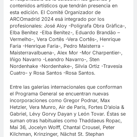
contenidos artísticos que tendrán presencia en
esta edición. El Comité Organizador de
ARCOmadrid 2024 esá integrado por los
profesionales: José Aloy -Polígrafa Obra Gràfica-,
Elba Benítez -Elba Benítez-, Eduardo Brandão –
Vermelho-, Vera Cortês -Vera Cortês-, Henrique
Faria -Henrique Faria-, Pedro Maisterra -
Maisterravalbuena-, Alex Mor -Mor Charpentier-,
Iñigo Navarro -Leandro Navarro-, Sten
Nordenhake -Nordenhake-, Silvia Ortiz -Travesía
Cuatro- y Rosa Santos -Rosa Santos.
Entre las galerías internacionales que conforman
el Programa General se encuentran nuevas
incorporaciones como Gregor Podnar, Max
Hetzler, Vera Munro, Air de Paris, Fortes D’aloia &
Gabriel, Lévy Gorvy Dayan y León Tovar. Éstas se
suman otras habituales como Thaddaeus Ropac,
Mai 36, Jocelyn Wolff, Chantal Crousel, Peter
Kilchman, Krinzinger, Nächst St. Stephan