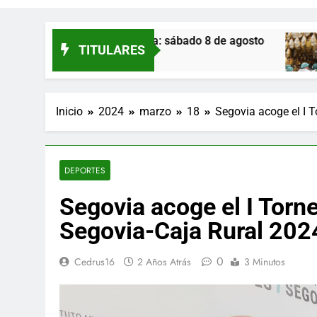
zuelos de Eresma: sábado 8 de agosto
Monte 
TITULARES
17 Horas
Inicio
2024
marzo
18
Segovia acoge el I 
DEPORTES
Segovia acoge el I Tor
Segovia-Caja Rural 202
0
Cedrus16
2 Años Atrás
3 Minutos