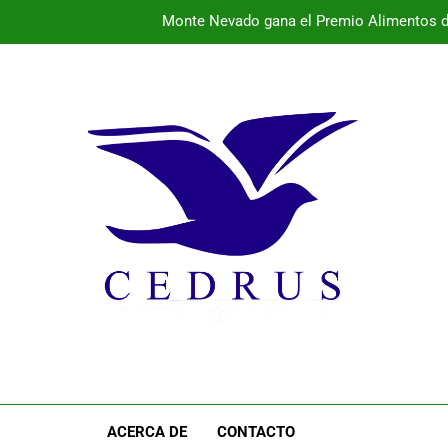
Monte Nevado gana el Premio Alimentos d
La provincia vibra este fin de semana con conciertos 
El 
Programa de la semana cultural de Pal
Monte Nevado gana el Premio Alimentos d
La provincia vibra este fin de semana con conciertos 
El 
ACERCA DE
CONTACTO