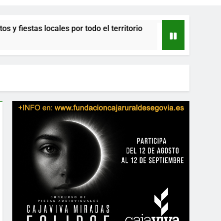
locales por todo el territorio
El Betis ficha a
13 Horas Atrás