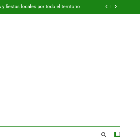
y fiestas locales por todo el territorio
Betis ficha al portero Alejandro Postigo
zuelos de Eresma: viernes 7 de agosto
e España a los mejores jamones 2026
y fiestas locales por todo el territorio
Betis ficha al portero Alejandro Postigo
zuelos de Eresma: viernes 7 de agosto