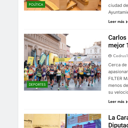
POLÍTICA
ciudad de
Ayuntamie
Leer más
Carlos 
mejor 
Cedrus
Cerca de
apasionan
FILTER Ma
DEPORTES
menos de 
su veloci
Leer más
La Car
Diputa