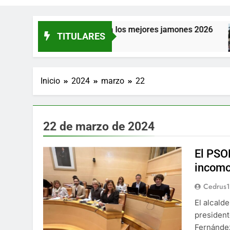
mentos de España a los mejores jamones 2026
TITULARES
Inicio
2024
marzo
22
22 de marzo de 2024
El PSO
incomo
Cedrus
El alcald
president
Fernández