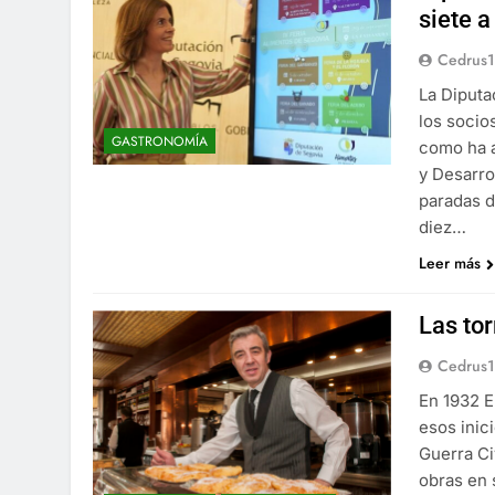
siete a
Cedrus
La Diput
los socio
GASTRONOMÍA
como ha a
y Desarro
paradas d
diez…
Leer más
Las tor
Cedrus
En 1932 E
esos inic
Guerra Ci
obras en 