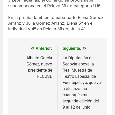
y León; además, el domingo se proclamaba
subcampeona en el Relevo Mixto categoría U15.
En la prueba también tomaba parte Elena Gómez
Arranz y Julia Gómez Arranz; Elena 5ª en el
individual y 4ª en Relevo Mixto; Julia 4ª.
Anterior:
Siguiente:
Navegación
de
Alberto García
La Diputación de
Gómez, nuevo
Segovia apoya la
entradas
presidente de
Real Muestra de
FECOSE
Teatro Especial de
Fuentepelayo, que va
a alcanzar su
cuadragésimo
segunda edición del
9 al 12 de junio