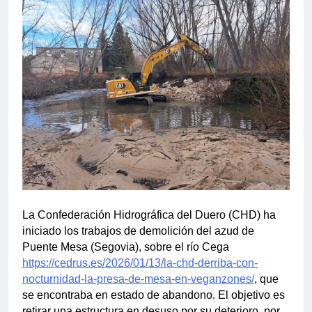
La Confederación Hidrográfica del Duero (CHD) ha
iniciado los trabajos de demolición del azud de
Puente Mesa (Segovia), sobre el río Cega
https://cedrus.es/2026/01/13/la-chd-derriba-con-
nocturnidad-la-presa-de-mesa-en-veganzones/
, que
se encontraba en estado de abandono. El objetivo es
retirar una estructura en desuso por su deterioro, por