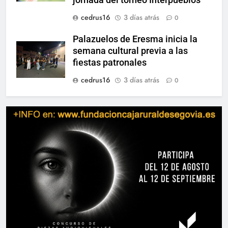
cedrus16
3 días atrás
0
Palazuelos de Eresma inicia la
semana cultural previa a las
fiestas patronales
cedrus16
3 días atrás
0