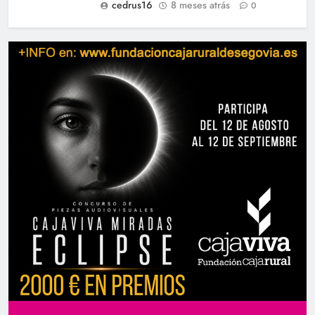
cedrus16
8 meses atrás
0