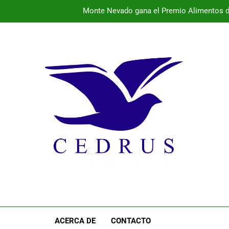
Monte Nevado gana el Premio Alimentos d
La provincia vibra este fin de semana con conciertos 
El 
Programa de la semana cultural de Pal
Monte Nevado gana el Premio Alimentos d
La provincia vibra este fin de semana con conciertos 
El 
ACERCA DE
CONTACTO