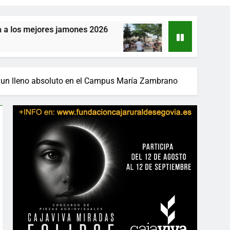
ones 2026
La provincia vibra este fin de seman
18 Horas Atrás
n un lleno absoluto en el Campus María Zambrano