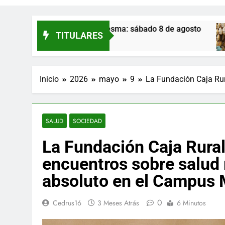
elos de Eresma: sábado 8 de agosto
Monte Ne
TITULARES
18 Horas At
Inicio
2026
mayo
9
La Fundación Caja Rur
SALUD
SOCIEDAD
La Fundación Caja Rural
encuentros sobre salud 
absoluto en el Campus
0
Cedrus16
3 Meses Atrás
6 Minutos