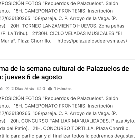
EXPOSICIÓN FOTOS “Recuerdos de Palazuelos”. Salón
ento. 18H. CAMEPONATO FRONTENIS. Inscripción
/636130265. 10€/pareja. C. P. Arroyo de la Vega. (P.
os). 20H. TORNEO LANZAMIENTO HUEVOS. Zona peñas
. (P. La Tribu). 21’30H. CICLO VELADAS MUSICALES “El
 María”. Plaza Chorrillo. https://palazuelosdeeresma.es/
ma de la semana cultural de Palazuelos de
: jueves 6 de agosto
16
2 Días Atrás
0
1 Minutos
EXPOSICIÓN FOTOS “Recuerdos de Palazuelos”. Salón
ento. 18H. CAMEPONATO FRONTENIS. Inscripción
/636130265. 10€/pareja. C. P. Arroyo de la Vega. (P.
os). 20h. CONCURSO FAMILIAR MANUALIDADES. Plaza Ayto.
nda del Patio). 21H. CONCURSO TORTILLA. Plaza Chorrillo.
rtilla para participar y al finalizar todos la podremos degustar.