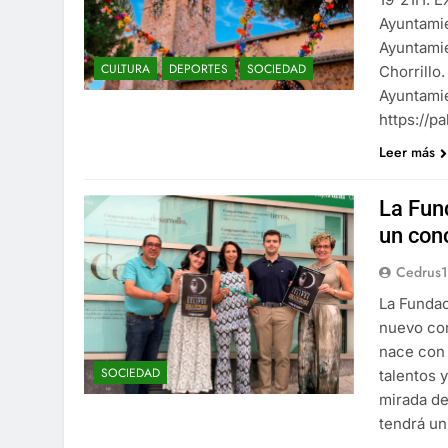
Ayuntami
Ayuntami
CULTURA
DEPORTES
SOCIEDAD
Chorrillo
Ayuntami
https://
Leer más
La Fun
un con
Cedrus
La Fundac
nuevo con
nace con 
SOCIEDAD
talentos 
mirada de
tendrá u