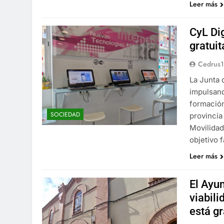
Leer más
CyL Di
gratui
Cedrus
La Junta 
impulsan
formación
SOCIEDAD
provincia
Movilidad
objetivo f
Leer más
El Ayu
viabil
está g