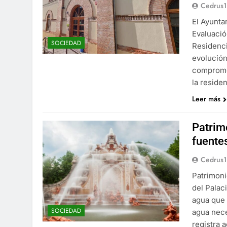
Cedrus
El Ayunta
Evaluació
SOCIEDAD
Residenci
evolución
comprome
la reside
Leer más
Patrim
fuente
Cedrus
Patrimoni
del Palac
agua que 
SOCIEDAD
agua nece
registra 