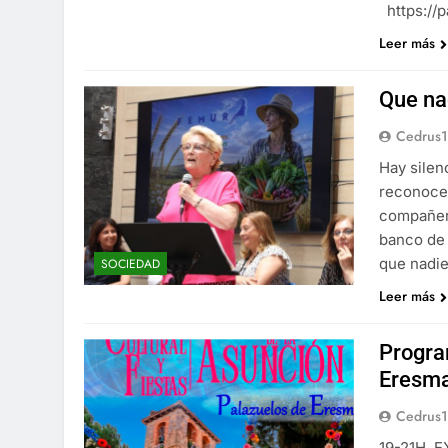
https://
Leer más
Que na
Cedrus
Hay silen
reconocer
compañero
banco de 
que nadie
SOCIEDAD
Leer más
Progra
Eresma
Cedrus
19-21H. 