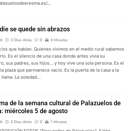
palazuelosdeeresma.es/…
die se quede sin abrazos
16
3 Días Atrás
0
6 Minutos
cios que hablan. Quienes vivimos en el medio rural sabemos
lo. Es el silencio de una casa donde antes vivía su
, sus padres, sus hijos… y hoy vive una sola persona. Es el
la plaza que permanece vacío. Es la puerta de la casa a la
 llama. La soledad…
ma de la semana cultural de Palazuelos de
: miércoles 5 de agosto
16
3 Días Atrás
0
1 Minutos
EXPOSICIÓN FOTOS “Recuerdos de Palazuelos”. Salón