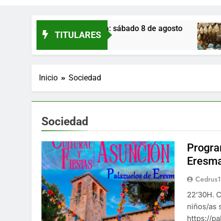
elos de Eresma: sábado 8 de agosto
Monte Ne
TITULARES
18 Horas Atr
Inicio
Sociedad
Sociedad
Progra
Eresma
Cedrus
22’30H. C
niños/as s
https://p