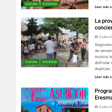
CULTURA
SOCIEDAD
Leer más
La prov
concier
Cedrus
Segoviano
de semana
música, t
CULTURA
SOCIEDAD
disfrutar
duplican,
Leer más
Progra
Eresma
Cedrus