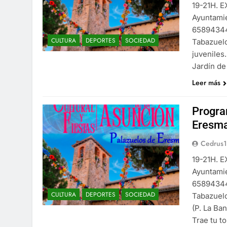
19-21H. 
Ayuntami
658943447
CULTURA
DEPORTES
SOCIEDAD
Tabazuel
juveniles
Jardín de
Leer más
Progra
Eresma
Cedrus
19-21H. 
Ayuntami
658943447
CULTURA
DEPORTES
SOCIEDAD
Tabazuel
(P. La Ba
Trae tu to