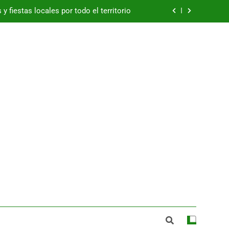
y fiestas locales por todo el territorio
Betis ficha al portero Alejandro Postigo
zuelos de Eresma: viernes 7 de agosto
e España a los mejores jamones 2026
y fiestas locales por todo el territorio
Betis ficha al portero Alejandro Postigo
zuelos de Eresma: viernes 7 de agosto