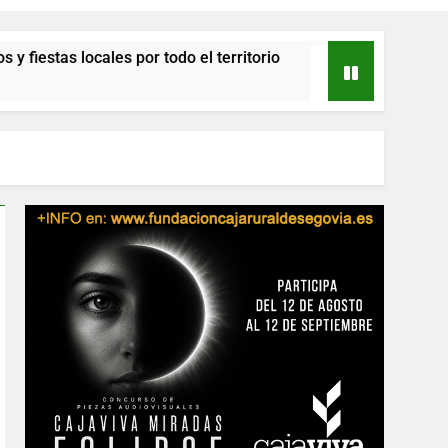
cales por todo el territorio
El Betis ficha al p
3 Horas Atrás