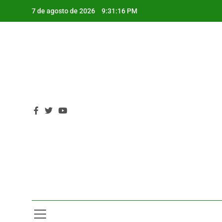
Saltar
7 de agosto de 2026
9:31:16 PM
al
contenido