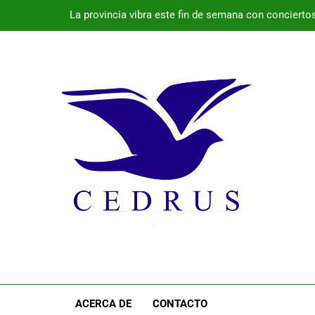
La provincia vibra este fin de semana con conciertos 
El 
Programa de la semana cultural de Pala
Monte Nevado gana el Premio Alimentos d
La provincia vibra este fin de semana con conciertos 
El 
Programa de la semana cultural de Pala
ACERCA DE
CONTACTO