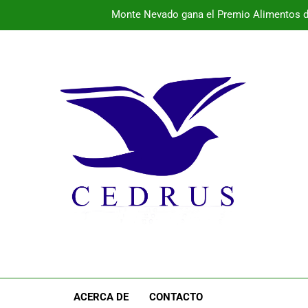
Monte Nevado gana el Premio Alimentos d
La provincia vibra este fin de semana con conciertos 
El 
Programa de la semana cultural de Pal
Monte Nevado gana el Premio Alimentos d
La provincia vibra este fin de semana con conciertos 
El 
ACERCA DE
CONTACTO