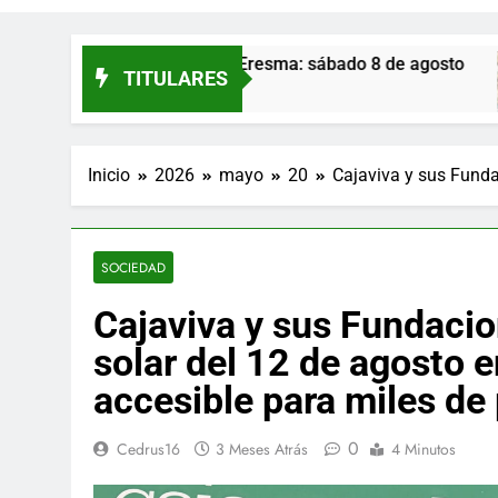
alazuelos de Eresma: sábado 8 de agosto
Mon
TITULARES
17 H
Inicio
2026
mayo
20
Cajaviva y sus Funda
SOCIEDAD
Cajaviva y sus Fundacio
solar del 12 de agosto 
accesible para miles de
0
Cedrus16
3 Meses Atrás
4 Minutos