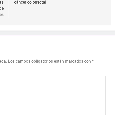
as
cáncer colorrectal
de
es
ada.
Los campos obligatorios están marcados con
*