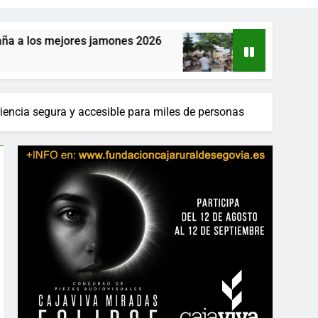
s jamones 2026
La provincia vibra este fin de 
17 Horas Atrás
riencia segura y accesible para miles de personas