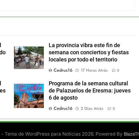
l
La provincia vibra este fin de
ado
semana con conciertos y fiestas
locales por todo el territorio
Cedrus16
17 Horas Atrás
0
l
Programa de la semana cultural
nes
de Palazuelos de Eresma: jueves
6 de agosto
Cedrus16
2 Días Atrás
0
- Tema de WordPress para Noticias 2026. Powered By
Blaze