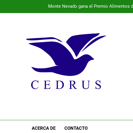
Monte Nevado gana el Premio Alimentos d
La provincia vibra este fin de semana con conciertos 
El 
Programa de la semana cultural de Pal
Monte Nevado gana el Premio Alimentos d
La provincia vibra este fin de semana con conciertos 
El 
ACERCA DE
CONTACTO