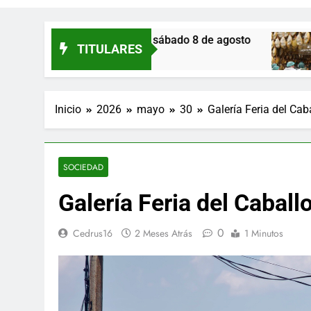
los de Eresma: sábado 8 de agosto
Monte Nev
TITULARES
17 Horas Atrá
Inicio
2026
mayo
30
Galería Feria del Cab
SOCIEDAD
Galería Feria del Caball
0
Cedrus16
2 Meses Atrás
1 Minutos