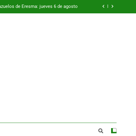
Que nadie se quede sin abrazos
se va a desarrollar el 15 de agosto con
el apoyo de la Diputación de Segovia
viano, que incorpora a Andreea Milies
azuelos de Eresma: jueves 6 de agosto
Que nadie se quede sin abrazos
se va a desarrollar el 15 de agosto con
el apoyo de la Diputación de Segovia