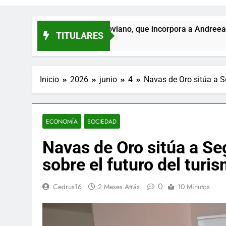
hinillo Segoviano, que incorpora a Andreea Milies
TITULARES
Inicio
2026
junio
4
Navas de Oro sitúa a Se
ECONOMÍA
SOCIEDAD
Navas de Oro sitúa a Se
sobre el futuro del turis
0
Cedrus16
2 Meses Atrás
10 Minutos