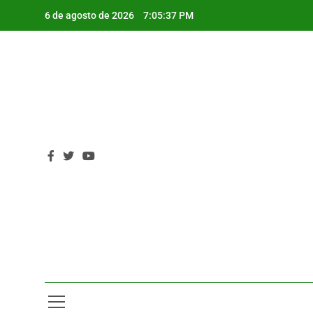
Saltar
6 de agosto de 2026
7:05:38 PM
al
contenido
P
P