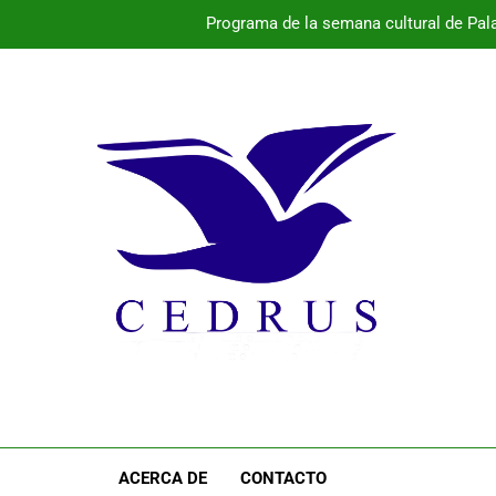
rádena acogerá el segundo festival ‘Entre Teclas y Montañas’, que 
María Sanroma y Lorena García renuevan con El Cochinillo Sego
Programa de la semana cultural de Pal
rádena acogerá el segundo festival ‘Entre Teclas y Montañas’, que 
ACERCA DE
CONTACTO