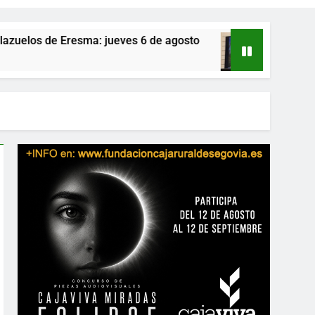
a: jueves 6 de agosto
Que nadie se quede sin
1 Día Atrás