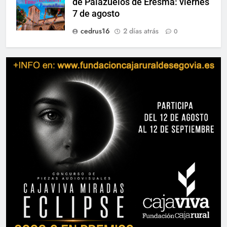
de Palazuelos de Eresma: viernes
7 de agosto
cedrus16
2 días atrás
0