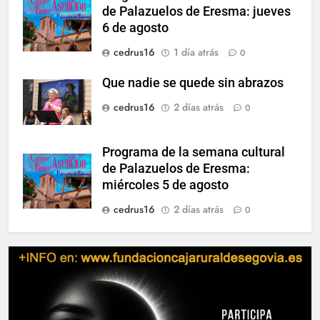
de Palazuelos de Eresma: jueves
6 de agosto
cedrus16
1 día atrás
0
Que nadie se quede sin abrazos
cedrus16
2 días atrás
0
Programa de la semana cultural
de Palazuelos de Eresma:
miércoles 5 de agosto
cedrus16
2 días atrás
0