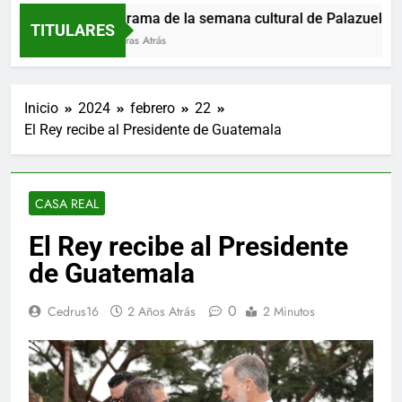
Programa de la semana cultural de Palazuelos de
TITULARES
12 Horas Atrás
Inicio
2024
febrero
22
El Rey recibe al Presidente de Guatemala
CASA REAL
El Rey recibe al Presidente
de Guatemala
0
Cedrus16
2 Años Atrás
2 Minutos