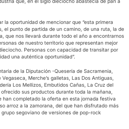
dustria que, en el siglo dieciocho abastecía de pan a
r la oportunidad de mencionar que “esta primera
, el punto de partida de un camino, de una ruta, la de
 que nos llevará durante todo el año a encontrarnos
ersonas de nuestro territorio que representan mejor
l dieciocho. Personas con capacidad de transitar por
idad una auténtica oportunidad”.
ntaria de la Diputación -Quesería de Sacramenia,
e Vegaseca, Merche’s galletas, Las Dos Antiguas,
ería Los Mellizos, Embutidos Cañas, La Cruz del
 ofrecido sus productos durante toda la mañana,
e han completado la oferta en esta jornada festiva
so arroz a la zamorana, del que han disfrutado más
el grupo segoviano de versiones de pop-rock