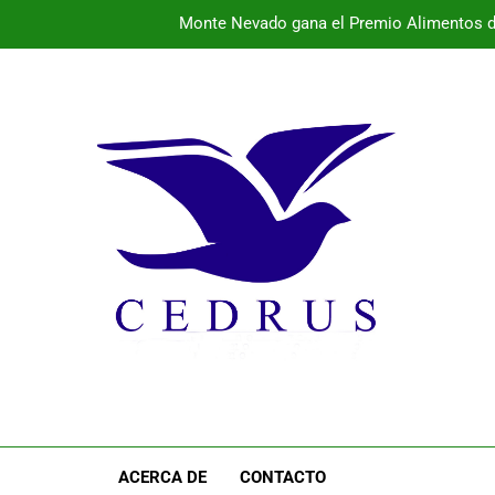
Monte Nevado gana el Premio Alimentos d
La provincia vibra este fin de semana con conciertos 
El 
Programa de la semana cultural de Pal
Monte Nevado gana el Premio Alimentos d
La provincia vibra este fin de semana con conciertos 
El 
ACERCA DE
CONTACTO