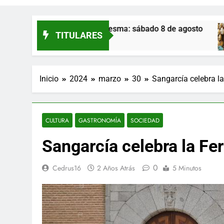
alazuelos de Eresma: sábado 8 de agosto
Mon
TITULARES
15 H
Inicio
2024
marzo
30
Sangarcía celebra la 
CULTURA
GASTRONOMÍA
SOCIEDAD
Sangarcía celebra la Fer
0
Cedrus16
2 Años Atrás
5 Minutos