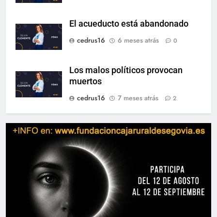
El acueducto está abandonado
cedrus16
6 meses atrás
0
Los malos políticos provocan
muertos
cedrus16
7 meses atrás
2