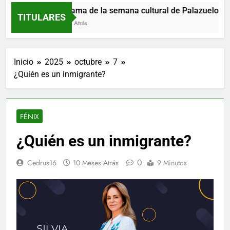
Programa de la semana cultural de Palazuelos de E
TITULARES
5 Horas Atrás
Inicio
2025
octubre
7
¿Quién es un inmigrante?
FÉNIX
¿Quién es un inmigrante?
0
Cedrus16
10 Meses Atrás
9 Minutos