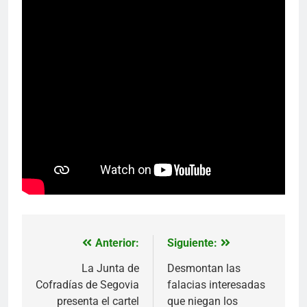
Anterior:
Siguiente:
Navegación
de
La Junta de
Desmontan las
Cofradías de Segovia
falacias interesadas
entradas
presenta el cartel
que niegan los