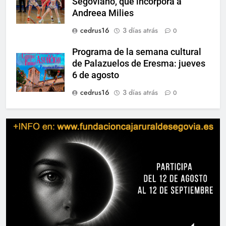
Segoviano, que incorpora a
Andreea Milies
cedrus16
3 días atrás
0
Programa de la semana cultural
de Palazuelos de Eresma: jueves
6 de agosto
cedrus16
3 días atrás
0