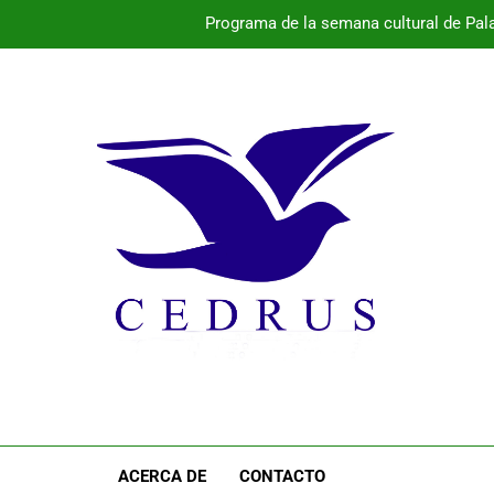
Programa de la semana cultural de Pal
rádena acogerá el segundo festival ‘Entre Teclas y Montañas’, que 
María Sanroma y Lorena García renuevan con El Cochinillo Sego
Programa de la semana cultural de Pal
rádena acogerá el segundo festival ‘Entre Teclas y Montañas’, que 
ACERCA DE
CONTACTO