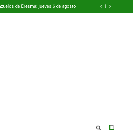
azuelos de Eresma: jueves 6 de agosto
Que nadie se quede sin abrazos
se va a desarrollar el 15 de agosto con
el apoyo de la Diputación de Segovia
viano, que incorpora a Andreea Milies
azuelos de Eresma: jueves 6 de agosto
Que nadie se quede sin abrazos
se va a desarrollar el 15 de agosto con
el apoyo de la Diputación de Segovia