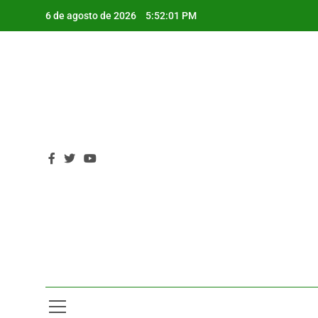
Saltar
6 de agosto de 2026
5:52:03 PM
al
contenido
P
P