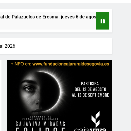
Eresma: jueves 6 de agosto
Que nadie se que
1 Día Atrás
nal 2026