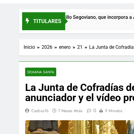
El Cochinillo Segoviano, que incorpora a Andreea Milies
TITULARES
Inicio
2026
enero
21
La Junta de Cofradía
SEMANA SANTA
La Junta de Cofradías d
anunciador y el vídeo 
0
Cedrus16
7 Meses Atrás
9 Minutos