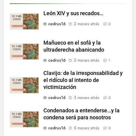
León XIV y sus recados…
cedrus16
2 meses atrás
0
Mañueco en el sofá y la
ultraderecha abanicando
cedrus16
2 meses atrás
1
Clavijo: de la irresponsabilidad y
el ridículo al intento de
victimización
cedrus16
3 meses atrás
0
Condenados a entenderse…y la
condena será para nosotros
cedrus16
5 meses atrás
0