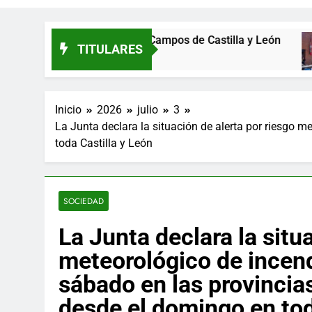
 Asociación de Campos de Castilla y León
El 
TITULARES
8 Hor
Inicio
2026
julio
3
La Junta declara la situación de alerta por riesgo 
toda Castilla y León
SOCIEDAD
La Junta declara la situ
meteorológico de incend
sábado en las provincia
desde el domingo en tod