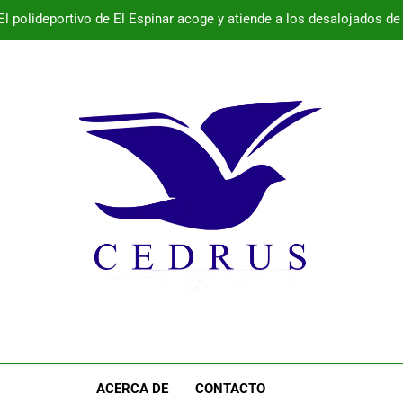
El polideportivo de El Espinar acoge y atiende a los desalojados d
Castilla y León no asistirá a la Conferencia Sectorial de Infan
Evacuación preventiva de los núcleos de Los Án
La Faisanera acoge una prueba de la As
El polideportivo de El Espinar acoge y atiende a los desalojados d
Castilla y León no asistirá a la Conferencia Sectorial de Infan
Evacuación preventiva de los núcleos de Los Án
ACERCA DE
CONTACTO