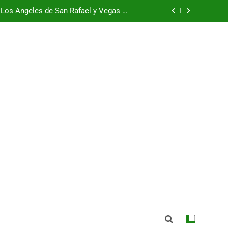
e Los Ángeles de San Rafael y Vegas de
Matute
cia y pide al Gobierno el retorno de los
menores a Marruecos desde Ceuta
geles de San Rafael y Vegas de Matute
ociación de Campos de Castilla y León
e Los Ángeles de San Rafael y Vegas de
Matute
cia y pide al Gobierno el retorno de los
menores a Marruecos desde Ceuta
geles de San Rafael y Vegas de Matute