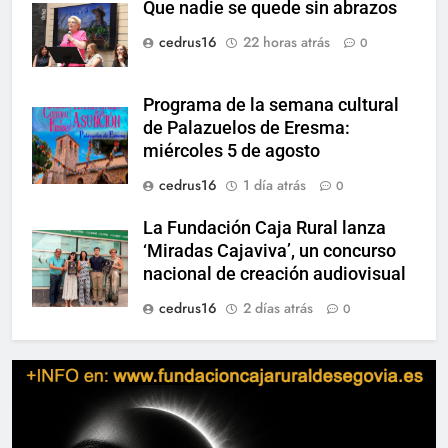
Que nadie se quede sin abrazos
cedrus16
22 horas atrás
0
Programa de la semana cultural
de Palazuelos de Eresma:
miércoles 5 de agosto
cedrus16
1 día atrás
0
La Fundación Caja Rural lanza
‘Miradas Cajaviva’, un concurso
nacional de creación audiovisual
cedrus16
2 días atrás
0