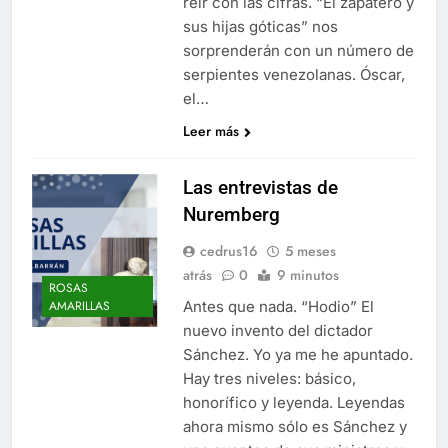
reír con las cifras. “El zapatero y
sus hijas góticas” nos
sorprenderán con un número de
serpientes venezolanas. Óscar,
el…
Leer más
Las entrevistas de
Nuremberg
cedrus16
5 meses
atrás
0
9 minutos
ROSAS
Antes que nada. “Hodio” El
AMARILLAS
nuevo invento del dictador
Sánchez. Yo ya me he apuntado.
Hay tres niveles: básico,
honorífico y leyenda. Leyendas
ahora mismo sólo es Sánchez y