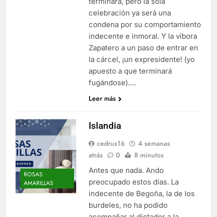
terminará, pero la sola
celebración ya será una
condena por su comportamiento
indecente e inmoral. Y la víbora
Zapatero a un paso de entrar en
la cárcel, ¡un expresidente! (yo
apuesto a que terminará
fugándose)….
Leer más
Islandia
cedrus16
4 semanas
atrás
0
8 minutos
Antes que nada. Ando
ROSAS
preocupado estos días. La
AMARILLAS
indecente de Begoña, la de los
burdeles, no ha podido
acompañar al dictador a la