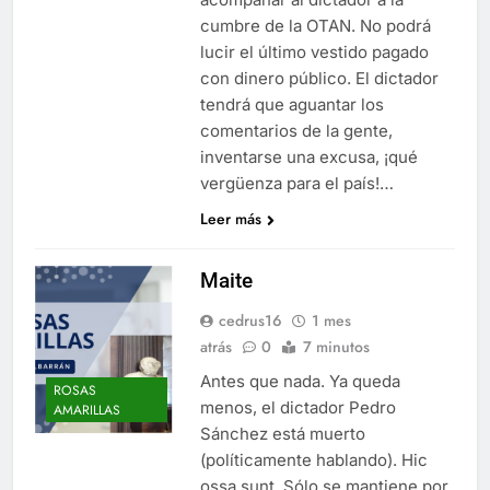
cumbre de la OTAN. No podrá
lucir el último vestido pagado
con dinero público. El dictador
tendrá que aguantar los
comentarios de la gente,
inventarse una excusa, ¡qué
vergüenza para el país!…
Leer más
Maite
cedrus16
1 mes
atrás
0
7 minutos
Antes que nada. Ya queda
ROSAS
menos, el dictador Pedro
AMARILLAS
Sánchez está muerto
(políticamente hablando). Hic
ossa sunt. Sólo se mantiene por